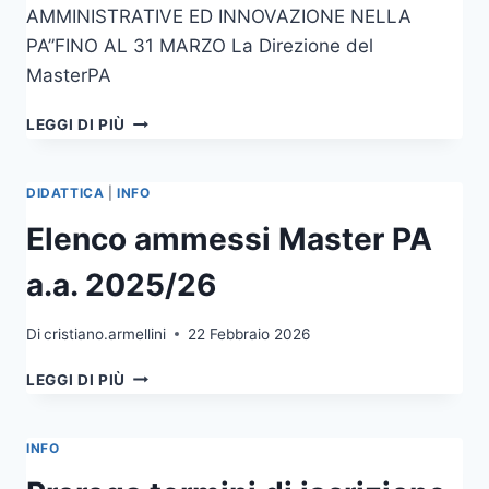
AMMINISTRATIVE ED INNOVAZIONE NELLA
PA”FINO AL 31 MARZO La Direzione del
MasterPA
AVVISO
LEGGI DI PIÙ
DIDATTICA
|
INFO
Elenco ammessi Master PA
a.a. 2025/26
Di
cristiano.armellini
22 Febbraio 2026
ELENCO
LEGGI DI PIÙ
AMMESSI
MASTER
PA
INFO
A.A.
2025/26