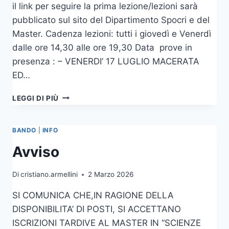
il link per seguire la prima lezione/lezioni sarà
AULA
E
pubblicato sul sito del Dipartimento Spocri e del
N.1
Master. Cadenza lezioni: tutti i giovedì e Venerdì
INCARICO
dalle ore 14,30 alle ore 19,30 Data prove in
DI
presenza : – VENERDI’ 17 LUGLIO MACERATA
TUTOR
SOCIAL
ED…
MEDIA
MANAGER
AVVISO
LEGGI DI PIÙ
NELL’AMBITO
AGLI
DEL
STUDENTI
MASTER
DEL
BANDO
|
INFO
PA
MASTER
A.A.
Avviso
2025-
26
Di
cristiano.armellini
2 Marzo 2026
SI COMUNICA CHE,IN RAGIONE DELLA
DISPONIBILITA’ DI POSTI, SI ACCETTANO
ISCRIZIONI TARDIVE AL MASTER IN “SCIENZE