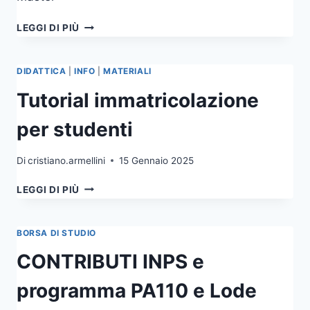
UNIVERSITARI
DI
BANDO
LEGGI DI PIÙ
PERFEZIONAMENTO
2025-
IN
26
ITALIA
DIDATTICA
|
INFO
|
MATERIALI
2025/2026
Tutorial immatricolazione
per studenti
Di
cristiano.armellini
15 Gennaio 2025
TUTORIAL
LEGGI DI PIÙ
IMMATRICOLAZIONE
PER
STUDENTI
BORSA DI STUDIO
CONTRIBUTI INPS e
programma PA110 e Lode