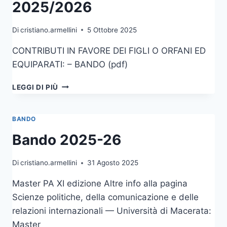
2025/2026
Di
cristiano.armellini
5 Ottobre 2025
CONTRIBUTI IN FAVORE DEI FIGLI O ORFANI ED
EQUIPARATI: – BANDO (pdf)
INPS
LEGGI DI PIÙ
–
BANDO
DI
BANDO
CONCORSO
Bando 2025-26
MASTER
UNIVERSITARI
DI
Di
cristiano.armellini
31 Agosto 2025
I
E
Master PA XI edizione Altre info alla pagina
II
Scienze politiche, della comunicazione e delle
LIVELLO
relazioni internazionali — Università di Macerata:
E
CORSI
Master