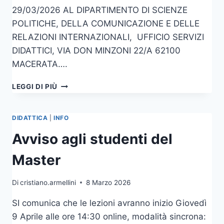
29/03/2026 AL DIPARTIMENTO DI SCIENZE
POLITICHE, DELLA COMUNICAZIONE E DELLE
RELAZIONI INTERNAZIONALI, UFFICIO SERVIZI
DIDATTICI, VIA DON MINZONI 22/A 62100
MACERATA….
AVVISO
LEGGI DI PIÙ
DI
SELEZIONE
PER
DIDATTICA
|
INFO
N.3
Avviso agli studenti del
INCARICHI
DI
Master
COLLABORAZIONE
PER
ATTIVITÀ
Di
cristiano.armellini
8 Marzo 2026
DI
TUTORATO
SI comunica che le lezioni avranno inizio Giovedì
DIDATTICO
9 Aprile alle ore 14:30 online, modalità sincrona:
IN